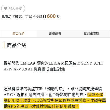
加入最愛
600
此商品『最高』可以折抵紅利
點
商品介紹
規格說明
關於鑑賞期
商品介紹
最新發售 LM-EA9 讓你的LEICA M鏡頭裝上 SONY A7III
A7IV A7V A9 A1 機身變成自動對焦
這款轉接環的功能在於「輔助對焦」，雖然能夠支援連續
AF-C、近拍和追焦拍攝、甚至錄影的自動對焦，
但並不建
議使用以上功能，以免導致對焦環過熱或需送修。建議在
單
點AF-S
的設置下才能達到最佳的使用體驗。