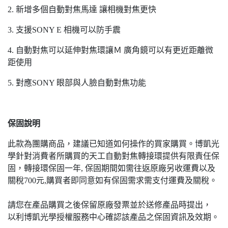
2. 新增多個自動對焦馬達 讓相機對焦更快
3. 支援SONY E 相機可以防手震
4. 自動對焦可以延伸對焦環讓Ｍ 廣角鏡可以有更近距離微
距使用
5. 對應SONY 眼部與人臉自動對焦功能
保固說明
此款為團購商品，建議已知道如何操作的買家購買。博凱光
學針對消費者所購買的天工自動對焦轉接環提供有限責任保
固，轉接環保固一年, 保固期間如需往返原廠另收運費以及
關稅700元,購買者即同意如有保固需求需支付運費及關稅。
請您在產品購買之後保留原廠發票並於送修產品時提出，
以利博凱光學授權服務中心確認該產品之保固資訊及效期。