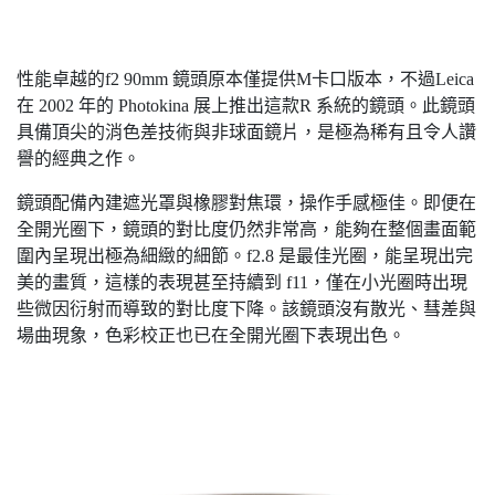
性能卓越的f2 90mm 鏡頭原本僅提供M卡口版本，不過Leica
在 2002 年的 Photokina 展上推出這款R 系統的鏡頭。此鏡頭
具備頂尖的消色差技術與非球面鏡片，是極為稀有且令人讚
譽的經典之作。
鏡頭配備內建遮光罩與橡膠對焦環，操作手感極佳。即便在
全開光圈下，鏡頭的對比度仍然非常高，能夠在整個畫面範
圍內呈現出極為細緻的細節。f2.8 是最佳光圈，能呈現出完
美的畫質，這樣的表現甚至持續到 f11，僅在小光圈時出現
些微因衍射而導致的對比度下降。該鏡頭沒有散光、彗差與
場曲現象，色彩校正也已在全開光圈下表現出色。