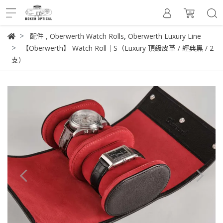
,
配件
,
Oberwerth Watch Rolls
Oberwerth Luxury Line
【Oberwerth】 Watch Roll｜S（Luxury 頂級皮革 / 經典黑 / 2
支）