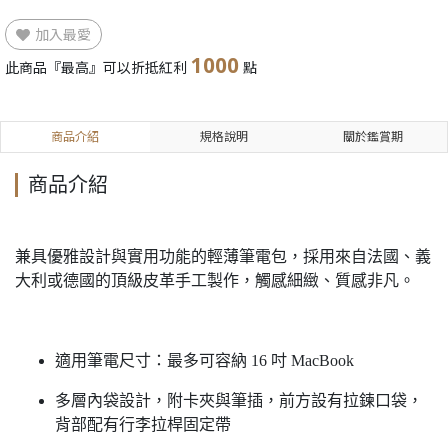
加入最愛
1000
此商品『最高』可以折抵紅利
點
商品介紹
規格說明
關於鑑賞期
商品介紹
兼具優雅設計與實用功能的輕薄筆電包，採用來自法國、義
大利或德國的頂級皮革手工製作，觸感細緻、質感非凡。
適用筆電尺寸：最多可容納 16 吋 MacBook
多層內袋設計，附卡夾與筆插，前方設有拉鍊口袋，
背部配有行李拉桿固定帶