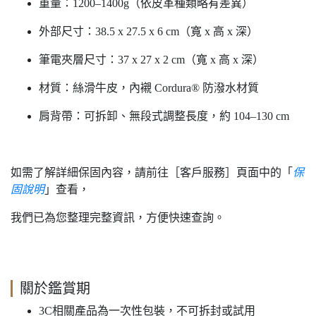
重量：1200–1400g（依皮革種類略有差異）
外部尺寸：38.5 x 27.5 x 6 cm（寬 x 高 x 深）
筆電夾層尺寸：37 x 27 x 2 cm（寬 x 高 x 深）
材質：絲滑牛皮，內襯 Cordura® 防潑水材質
肩背帶：可拆卸、無段式調整長度，約 104–130 cm
如需了解詳細保固內容，請前往［客戶服務］頁面中的「
保
固說明
」查看，
我們已為您整理完整資訊，方便快速查詢。
關於鑑賞期
3C相關產品為一次性包裝，不可拆封或試用