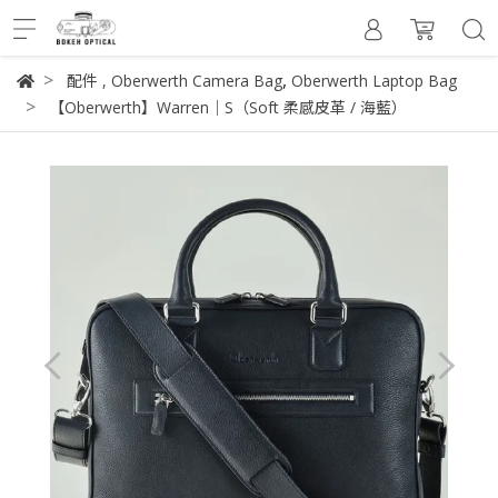
,
配件
,
Oberwerth Camera Bag
Oberwerth Laptop Bag
【Oberwerth】Warren｜S（Soft 柔感皮革 / 海藍）