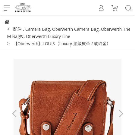
,
,
配件
,
Camera Bag
Oberwerth Camera Bag
Oberwerth The
,
M Bag®
Oberwerth Luxury Line
【Oberwerth】LOUIS（Luxury 頂級皮革 / 琥珀金）