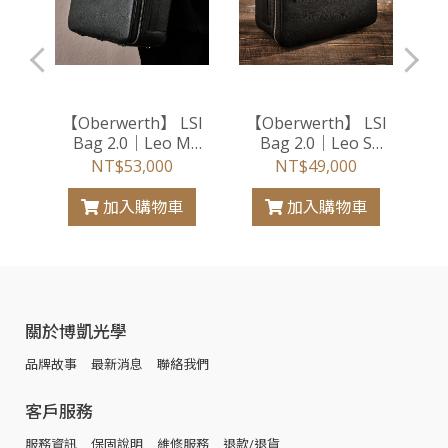
he
【Oberwerth】 LSI
【Oberwerth】 LSI
o 防
Bag 2.0｜Leo M
Bag 2.0｜Leo S
Ed
藍）
"Correspondent"（Full
"Voyager"（Full
水
NT$53,000
NT$49,000
Grain 全粒面牛皮 /
Grain 全粒面牛皮 /
經典黑）
經典黑）
加入購物車
加入購物車
關於博凱光學
品牌故事
最新消息
聯絡我們
客戶服務
服務資訊
保固說明
維修服務
退款/退貨