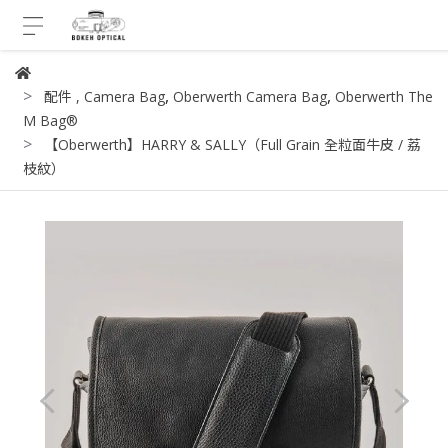
,
,
配件
,
Camera Bag
Oberwerth Camera Bag
Oberwerth The
M Bag®
【Oberwerth】HARRY & SALLY（Full Grain 全粒面牛皮 / 荔
枝紋）