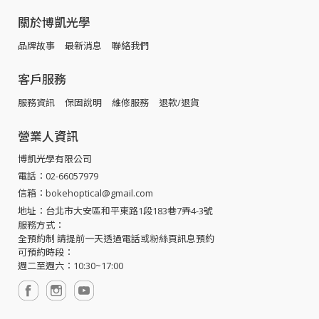
關於博凱光學
品牌故事
最新消息
聯絡我們
客戶服務
服務資訊
保固說明
維修服務
退款/退貨
營業人資訊
博凱光學有限公司
電話：02-66057979
信箱：bokehoptical@gmail.com
地址：台北市大安區和平東路1段183巷7弄4-3號
服務方式：
全預約制 請提前一天透過電話或粉絲頁訊息預約
可預約時段：
週二至週六：10:30~17:00