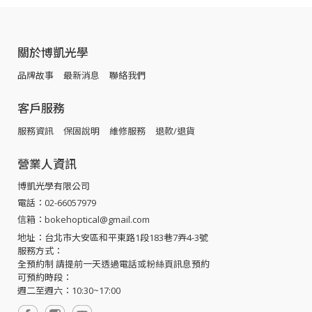
關於博凱光學
品牌故事
最新消息
聯絡我們
客戶服務
服務資訊
保固說明
維修服務
退款/退貨
營業人資訊
博凱光學有限公司
電話：02-66057979
信箱：bokehoptical@gmail.com
地址：台北市大安區和平東路1段183巷7弄4-3號
服務方式：
全預約制 請提前一天透過電話或粉絲頁訊息預約
可預約時段：
週二至週六：10:30~17:00