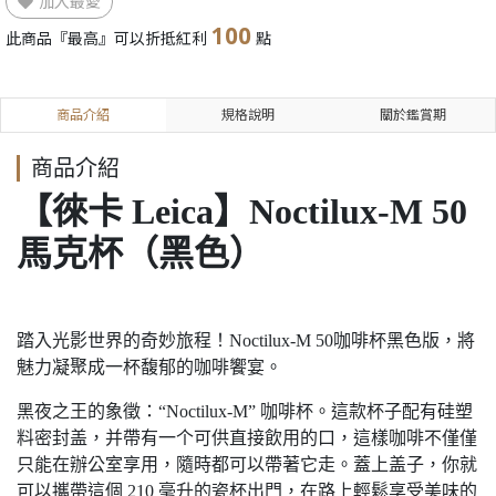
加入最愛
100
此商品『最高』可以折抵紅利
點
商品介紹
規格說明
關於鑑賞期
商品介紹
【徠卡 Leica】Noctilux-M 50
馬克杯（黑色）
踏入光影世界的奇妙旅程！Noctilux-M 50咖啡杯黑色版，將
魅力凝聚成一杯馥郁的咖啡饗宴。
黑夜之王的象徵：“Noctilux-M” 咖啡杯。這款杯子配有硅塑
料密封盖，并帶有一个可供直接飲用的口，這樣咖啡不僅僅
只能在辦公室享用，隨時都可以帶著它走。蓋上盖子，你就
可以攜帶這個 210 毫升的瓷杯出門，在路上輕鬆享受美味的