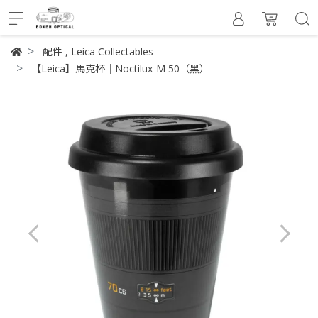
配件
,
Leica Collectables
【Leica】馬克杯｜Noctilux-M 50（黑）