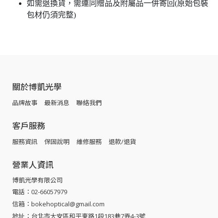
如需退換貨，需連同贈品及附屬品一併寄回(原始包裝
包材仍須完整)
關於博凱光學
品牌故事
最新消息
聯絡我們
客戶服務
服務資訊
保固說明
維修服務
退款/退貨
營業人資訊
博凱光學有限公司
電話：02-66057979
信箱：bokehoptical@gmail.com
地址：台北市大安區和平東路1段183巷7弄4-3號