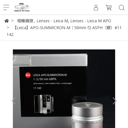
,
相機鏡頭
,
Lenses - Leica M
Lenses - Leica M APO
【Leica】APO-SUMMICRON-M｜50mm f2 ASPH（銀）#11
142