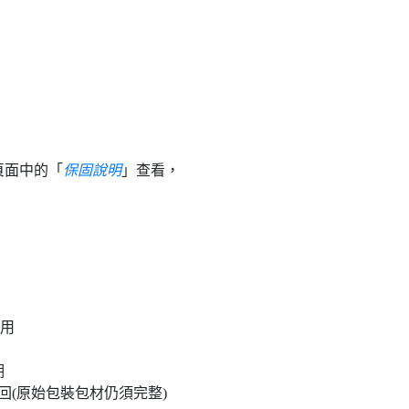
頁面中的「
保固說明
」查看，
試用
期
(原始包裝包材仍須完整)