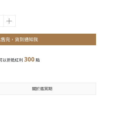
已售完，貨到通知我
300
可以折抵紅利
點
關於鑑賞期