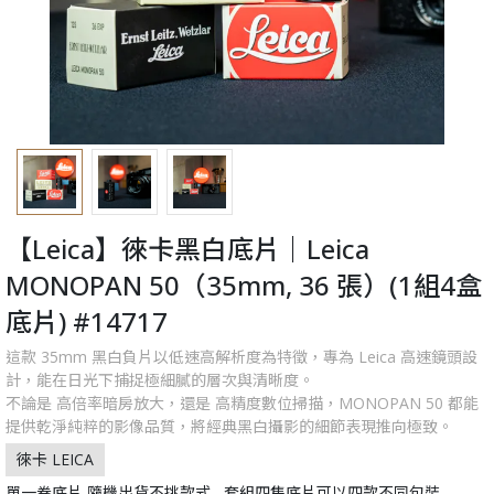
【Leica】徠卡黑白底片｜Leica
MONOPAN 50（35mm, 36 張）(1組4盒
底片) #14717
這款 35mm 黑白負片以低速高解析度為特徵，專為 Leica 高速鏡頭設
計，能在日光下捕捉極細膩的層次與清晰度。
不論是 高倍率暗房放大，還是 高精度數位掃描，MONOPAN 50 都能
提供乾淨純粹的影像品質，將經典黑白攝影的細節表現推向極致。
徠卡 LEICA
單一卷底片 隨機出貨不挑款式 , 套組四隻底片可以四款不同包裝