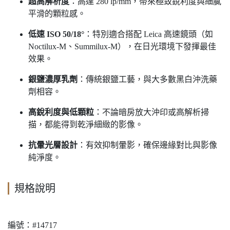
超高解析度
：高達 280 lp/mm，帶來極致銳利度與細膩
平滑的顆粒感。
低速 ISO 50/18°
：特別適合搭配 Leica 高速鏡頭（如
Noctilux-M、Summilux-M），在日光環境下發揮最佳
效果。
銀鹽濃厚乳劑
：傳統銀鹽工藝，與大多數黑白沖洗藥
劑相容。
高銳利度與低顆粒
：不論暗房放大沖印或高解析掃
描，都能得到乾淨細緻的影像。
抗暈光層設計
：有效抑制暈影，確保邊緣對比與影像
純淨度。
規格說明
編號：#14717