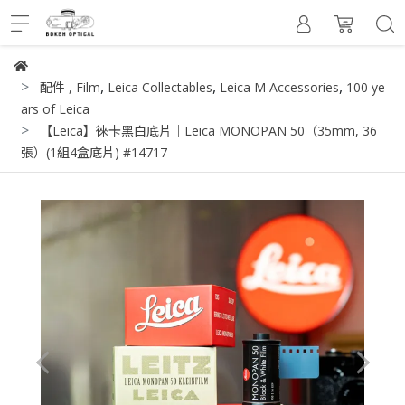
,
,
,
配件
,
Film
Leica Collectables
Leica M Accessories
100 ye
ars of Leica
【Leica】徠卡黑白底片｜Leica MONOPAN 50（35mm, 36
張）(1組4盒底片) #14717