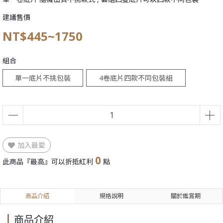
建議售價
NT$445~1750
組合
單一底片不挑包裝
4卷底片四款不同包裝組
合價
加入最愛
0
此商品『最高』可以折抵紅利
點
商品介紹
規格說明
關於鑑賞期
商品介紹