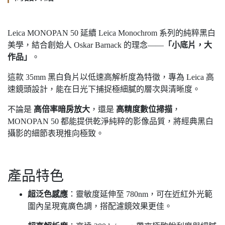
Leica MONOPAN 50 延續 Leica Monochrom 系列的純粹黑白
美學，結合創始人 Oskar Barnack 的理念——
「小底片，大
作品」
。
這款 35mm 黑白負片以低速高解析度為特徵，專為 Leica 高
速鏡頭設計，能在日光下捕捉極細膩的層次與清晰度。
不論是
高倍率暗房放大
，還是
高精度數位掃描
，
MONOPAN 50 都能提供乾淨純粹的影像品質，將經典黑白
攝影的細節表現推向極致。
產品特色
超泛色感應
：靈敏度延伸至 780nm，可在近紅外光範
圍內呈現寬廣色調，搭配濾鏡效果更佳。