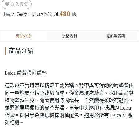
加入最愛
480
此商品『最高』可以折抵紅利
點
商品介紹
規格說明
關於鑑賞期
商品介紹
Leica 肩背帶附肩墊
這款皮革肩背帶以精湛工藝著稱。背帶與可滑動的肩墊皆由
同一整塊皮革精心裁切而成，僅金屬環處縫合。採用高品質
植物鞣製牛皮，隨著使用時間增長，自然變得柔軟有韌性，
並逐漸展現獨特的皮革光澤。背帶中央壓印有低調的 Leica
標誌。提供黑色與焦糖棕兩種配色，適用於所有 Leica M 系
列相機。