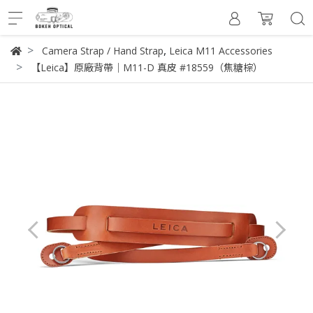
,
Camera Strap / Hand Strap
Leica M11 Accessories
【Leica】原廠背帶｜M11-D 真皮 #18559（焦糖棕）