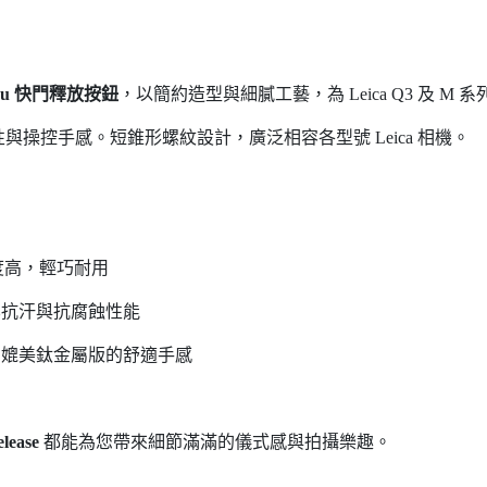
aru 快門釋放按鈕
，以簡約造型與細膩工藝，為 Leica Q3 及 
操控手感。短錐形螺紋設計，廣泛相容各型號 Leica 相機。
強度高，輕巧耐用
抗汗與抗腐蝕性能
媲美鈦金屬版的舒適手感
lease
都能為您帶來細節滿滿的儀式感與拍攝樂趣。