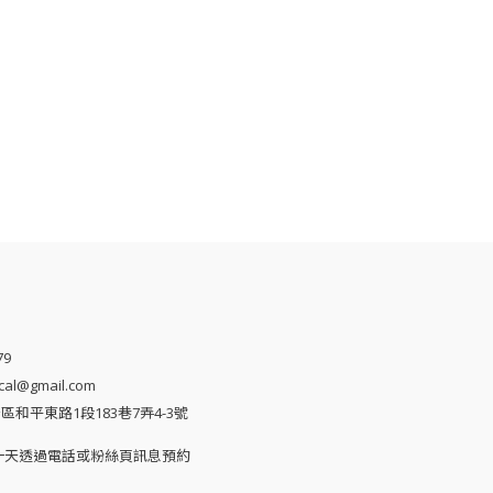
司
79
al@gmail.com
和平東路1段183巷7弄4-3號
一天透過電話或粉絲頁訊息預約