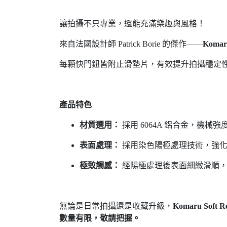
讓拍攝不只專業，還能充滿樂趣與風格！
來自法國設計師 Patrick Borie 的傑作——
Kom
每顆快門鈕皆附止滑墊片，有效提升拍攝穩定性與
產品特色
材質選用：
採用 6064A 鋁合金，機械
表面處理：
採用染色陽極處理技術，強化
極致觸感：
經陽極處理後表面細緻滑順，
無論是日常拍攝還是收藏升級，
Komaru Soft Re
數量有限，敬請把握。