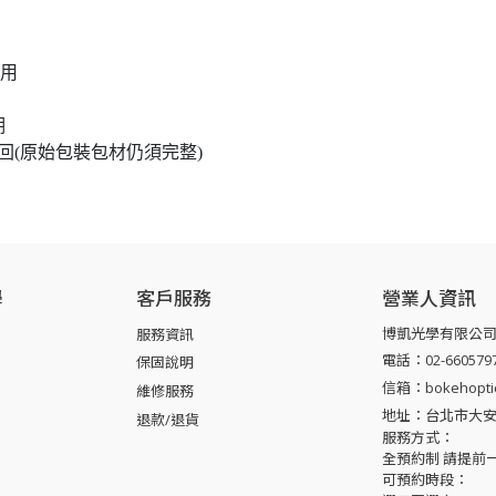
試用
期
(原始包裝包材仍須完整)
學
客戶服務
營業人資訊
博凱光學有限公
服務資訊
電話：02-660579
保固說明
信箱：bokehoptic
維修服務
地址：台北市大安區
退款/退貨
服務方式：
全預約制 請提前
可預約時段：