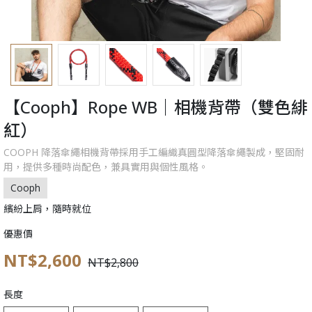
【Cooph】Rope WB｜相機背帶（雙色緋
紅）
COOPH 降落傘繩相機背帶採用手工編織真圓型降落傘繩製成，堅固耐
用，提供多種時尚配色，兼具實用與個性風格。
Cooph
繽紛上肩，隨時就位
優惠價
NT$2,600
NT$2,800
長度