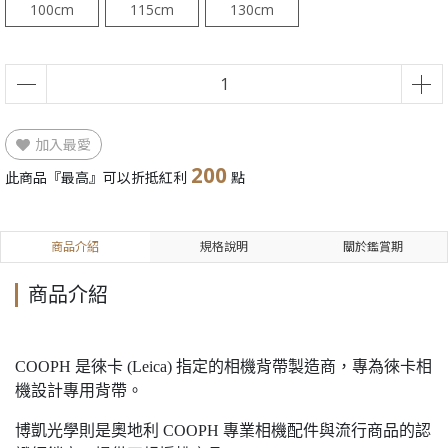
100cm
115cm
130cm
加入最愛
200
此商品『最高』可以折抵紅利
點
商品介紹
規格說明
關於鑑賞期
商品介紹
COOPH 是徠卡 (Leica) 指定的相機背帶製造商，專為徠卡相
機設計專用背帶。
博凱光學則是奧地利 COOPH 專業相機配件與流行商品的認