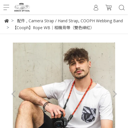
,
配件
,
Camera Strap / Hand Strap
COOPH Webbing Band
【Cooph】Rope WB｜相機背帶（雙色緋紅）