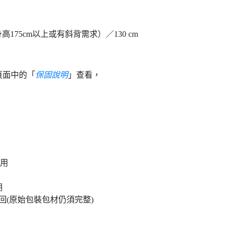
 (身高175cm以上或有斜背需求）／130 cm
頁面中的「
保固說明
」查看，
試用
期
(原始包裝包材仍須完整)