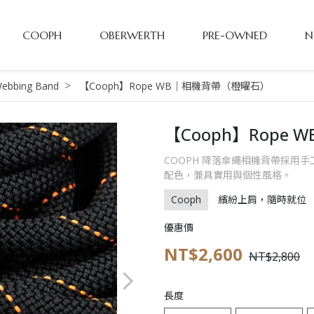
COOPH
OBERWERTH
PRE-OWNED
N
ebbing Band
【Cooph】Rope WB｜相機背帶（橙曜石）
【Cooph】Rope
COOPH 降落傘繩相機背帶採用
配色，兼具實用與個性風格。
Cooph
繽紛上肩，隨時就位
優惠價
NT$2,600
NT$2,800
長度