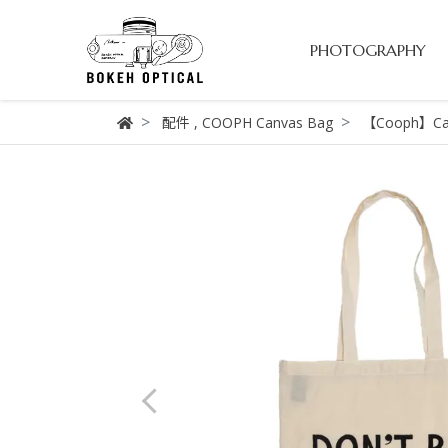
PHOTOGRAPHY
配件
,
COOPH Canvas Bag
【Cooph】Can