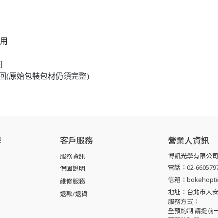
試用
期
(原始包裝包材仍須完整)
學
客戶服務
營業人資訊
博凱光學有限公
服務資訊
電話：02-660579
保固說明
信箱：bokehoptic
維修服務
地址：台北市大安區
退款/退貨
服務方式：
全預約制 請提前