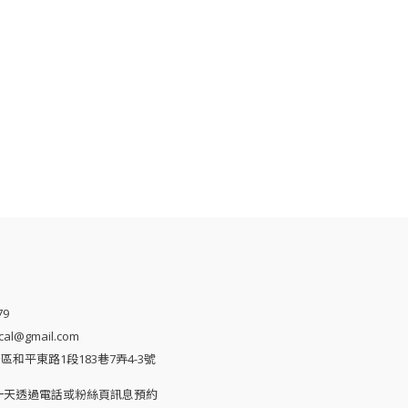
司
79
al@gmail.com
和平東路1段183巷7弄4-3號
一天透過電話或粉絲頁訊息預約